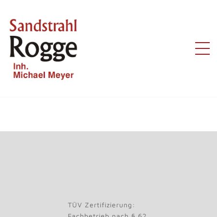
2023
tranteno | Juli 12 / 2023 |
TÜV Zertifizierung:
Fachbetrieb nach § 62